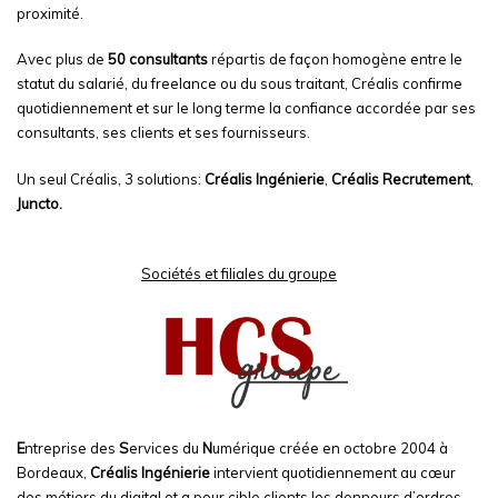
proximité.
Avec plus de
50 consultants
répartis de façon homogène entre le
statut du salarié, du freelance ou du sous traitant, Créalis confirme
quotidiennement et sur le long terme la confiance accordée par ses
consultants, ses clients et ses fournisseurs.
Un seul Créalis, 3 solutions:
Créalis Ingénierie
,
Créalis Recrutement
,
Juncto.
Sociétés et filiales du groupe
E
ntreprise des
S
ervices du
N
umérique créée en octobre 2004 à
Bordeaux,
Créalis Ingénierie
intervient quotidiennement au cœur
des métiers du digital et a pour cible clients les donneurs d’ordres