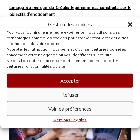
L’image de marque de Créalis Ingénierie est construite sur 5
objectifs d’engagement
Gestion des cookies
Le développement et la fidélisation d’un réseau local.
Pour vous fournir une meilleure expérience, nous utilisons des
La pertinence et l’adéquation des solutions.
technologies comme les cookies pour stocker et/ou accéder à des
La satisfaction des clients, des collaborateurs et des
informations de votre appareil.
candidats.
Accepter leur utilisation nous permet d'utiliser certaines données
La disponibilité des interlocuteurs.
concernant votre navigation ou vos identifiants sur ce site.
Ne pas l'accepter ou accepter partiellement pourrait affecter
La réactivité, l’adaptabilité et la transparence des
certaines fonctionnalités du site.
échanges.
Accepter
Refuser
Voir les préférences
Mentions Légales