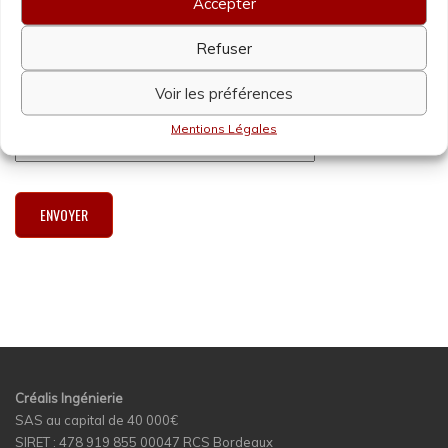
Accepter
Refuser
Saisir les caractères ci-dessous
*
Voir les préférences
Mentions Légales
Créalis Ingénierie
SAS au capital de 40 000€
SIRET : 478 919 855 00047 RCS Bordeaux